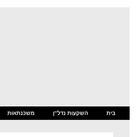
בית
השקעות נדל"ן
משכנתאות