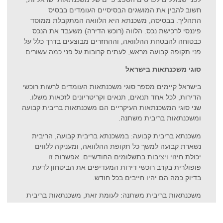
חשוב להבין את המושגים הבסיסיים העומדים בבסיס
התהליך. בבסיסה, משכנתא היא הלוואה המתקבלת ממוסד
פיננסי לרכישת נכס. הלווה (רוכש הדירה) משעבד את הנכס
כבטוחה להבטחת ההלוואה, וההחזרים מבוצעים בדרך כלל על
פני תקופה קבועה מראש, לעתים קרובות על פני כמה עשורים.
סוגי משכנתאות בישראל
בישראל קיימים מספר סוגי משכנתאות העומדים לרשות רוכשי
הדירות, לכל אחד תנאים, תנאים וקריטריונים לזכאות משלו.
שני סוגי המשכנתאות העיקריים הם משכנתאות בריבית קבועה
ומשכנתאות בריבית משתנה.
משכנתא בריבית קבועה: במשכנתא בריבית קבועה, הריבית
נשארת קבועה למשך כל תקופת ההלוואה, ומעניקה ללווים
יכולת חיזוי ויציבות בתשלומים החודשיים. אפשרות זו
פופולרית בקרב רוכשי דירות המעדיפים את הביטחון לדעת
בדיוק כמה הם יהיו חייבים בכל חודש.
משכנתאות בריבית משתנה: לעומת זאת, משכנתאות בריבית
משתנה מציגות ריביות המשתנות לאורך זמן בהתאם לתנאי
השוק. בעוד שהתשלומים הראשוניים עשויים להיות נמוכים