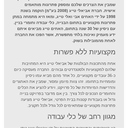
שמבין את הצרכים שלכם ומספק פתרונות מותאמים
אישית. חברת אביאלי טייג (2008 בע"מ) הוקמה בשנת
1998 על ידי האחים אבי ואלי טייג, ומאז היא מתמחה במתן
פתרונות מקצועיים בתחום הבנייה, כלי עבודה וחומרי בניין.
עם ניסיון של 30 שנה בתחום, האחים טייג מביאים איתם
ידע מעמיק ואיכות בלתי מתפשרת, אשר הפכו את החברה
לאחת מהמובילות בשוק.
מקצועיות ללא פשרות
אחת מהתכונות הבולטות של אביאלי טייג היא המחויבות
שלהם למקצועיות ולסטנדרטים גבוהים. החברה מעסיקה כיום
כ-36 עובדים מקצועיים, כל אחד מהם מביא עמו ניסיון
ומומחיות בתחומו. זהו צוות מיומן ומסור, שמבין את האתגרים
והדרישות המיוחדות של כל פרויקט, ויודע להציע את הכלים
והחומרים הנכונים לכל צורך. בין אם מדובר בפרויקט בנייה
גדול או בעבודות קטנות בבית הפרטי, אביאלי טייג מציעה
פתרונות מקצועיים שמתאימים לכל גודל ולכל תקציב.
מגוון רחב של כלי עבודה
בין השירותים והמוצרים המוצעים על ידי אביאלי טייג ניתן