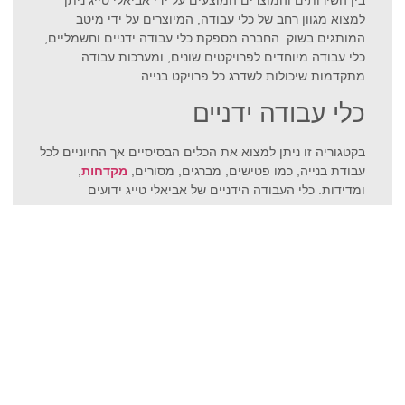
למצוא מגוון רחב של כלי עבודה, המיוצרים על ידי מיטב
המותגים בשוק. החברה מספקת כלי עבודה ידניים וחשמליים,
כלי עבודה מיוחדים לפרויקטים שונים, ומערכות עבודה
מתקדמות שיכולות לשדרג כל פרויקט בנייה.
כלי עבודה ידניים
בקטגוריה זו ניתן למצוא את הכלים הבסיסיים אך החיוניים לכל
עבודת בנייה, כמו פטישים, מברגים, מסורים,
מקדחות
,
ומדידות. כלי העבודה הידניים של אביאלי טייג ידועים
באיכותם ובעמידותם, והם מתוכננים כך שיספקו תוצאות
מצוינות תוך שמירה על נוחות ובטיחות השימוש.
כלי עבודה חשמליים
אביאלי טייג מציעה מגוון רחב של כלי עבודה חשמליים, כולל
מקדחות, מסורים, מכונות חיתוך ושיפוץ, ומערכות לשימוש
מקצועי. הכלים החשמליים מתוכננים כך שיביאו לתוצאות
מהירות ומדויקות, תוך כדי חיסכון בזמן ובמאמץ. אביאלי טייג
מקפידה על שיווק מוצרים ממותגים איכותיים בלבד, כדי
להבטיח שלקוחותיה ייהנו מהביצועים הטובים ביותר.