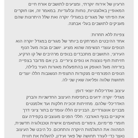
הרעיון של אירוח יוקרתי, ומציעים לתושבים אורח חיים
המאופיין באלגנטיות, נוחות ובלעדיות. במאמר זה, אנו חוקרים
את הפיתוי של מגורים במגדלי יוקרה ואת שלל היתרונות שהם
מעניקים לתושבים בעלי אבחנה.
צפיות ללא תחרות:
אחד ההיבטים המרתקים ביותר של מגורים במגדל יוקרה הוא
הנופים עוצרי הנשימה שהוא מציע. יושבים גבוה מעל הנוף
העירוני, התושבים מתכבדים בנופים מרהיבים של קו הרקיע,
חזיתות חוף נוצצות או נופים ציוריים. בין אם מדובר בצפייה
בזריחה מעל האופק או בהתפעלות מאורות העיר בלילה,
הנופים הפנורמיים מנקודות התצפית הנשגבות הללו יוצרים
תחושת שלווה ופליאה שאין שני לה.
עיצוב ואדריכלות יוצאי דופן:
מגדלי יוקרה ידועים בתפיסות העיצוב החדשניות והברק
האדריכלי שלהם. מחזיתות זכוכית חלקות ועד אלמנטים
מבניים אוונגרדיים, הבניינים הללו עומדים בתור ציוני דרך
איקוניים בנוף האורבני. חללי הפנים מעוצבים בקפידה עם
חומרי פרימיום, גימורים מותאמים אישית וטכנולוגיה חדשנית,
המהווה את התגלמות היוקרה והתחכום. כל היבט של העיצוב
נאצר כדי לעורר תחושה של פאר ועידון, להעלות את חווית